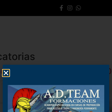
CURSOS
SOBRE ADTEAM
CONTACTO
atorias
ndición de Permanente año 2