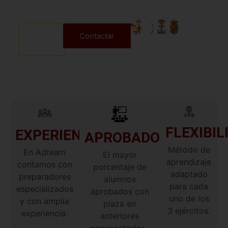
Más
Contactar
info
FLEXIBIL
EXPERIENCIA
APROBADOS
Método de
En Adteam
El mayor
aprendizaje
contamos con
porcentaje de
adaptado
preparadores
alumnos
para cada
especializados
aprobados con
uno de los
y con amplia
plaza en
3 ejércitos.
experiencia.
anteriores