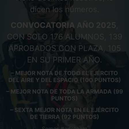
dicen los números.
CONVOCATORIA AÑO 2025
,
CON SOLO 176 ALUMNOS, 139
APROBADOS CON PLAZA, 105
EN SU PRIMER AÑO.
– MEJOR NOTA DE TODO EL EJÉRCITO
DEL AIRE Y DEL ESPACIO (100 PUNTOS)
– MEJOR NOTA DE TODA LA ARMADA (99
PUNTOS)
– SEXTA MEJOR NOTA EN EL EJÉRCITO
DE TIERRA (92 PUNTOS)
Somos #adeteam