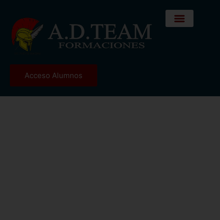
Acceso Alumnos
ACADEMIA ESPECIALIZADA EN
CURSOS DE PREPARACIÓN PARA
ACCESO A TROPA Y MARINERÍA
PERMANENTE.
Consigue tu plaza de permanente con nosotros.
Academia numero uno en permanencia, con los
mejores resultados en el año 2025.