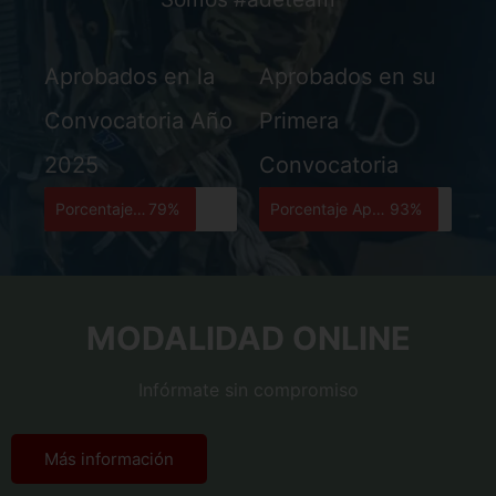
Aprobados en la
Aprobados en su
Convocatoria Año
Primera
2025
Convocatoria
Porcentaje Aprobados:
79%
Porcentaje Aprobados:
93%
MODALIDAD ONLINE
Infórmate sin compromiso
Más información